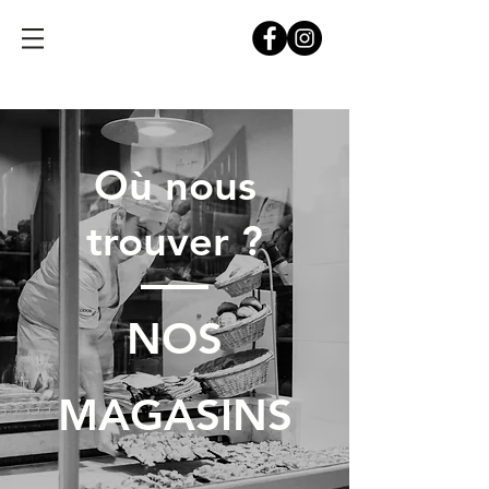
Où nous
trouver ?
NOS
MAGASINS