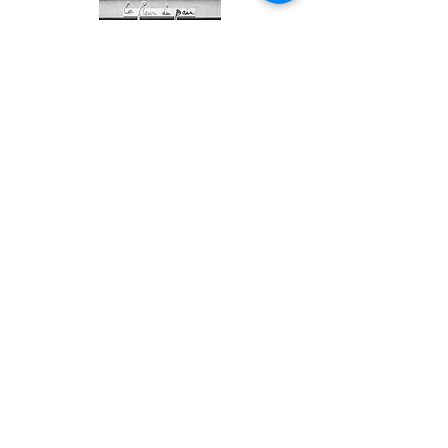
Pl. Général Meiser, 1030
Schaerbeek
Horaires d'ouverture
Lundi au Samedi : 07h à 19h
Dimanche et jours fériés : 07h à 16h
Horaires d'ouverture
Lundi au Samedi : 07h à 19h
Dimanche et jours fériés : 07h à 16h